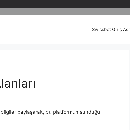
Swissbet Giriş Ad
lanları
bilgiler paylaşarak, bu platformun sunduğu