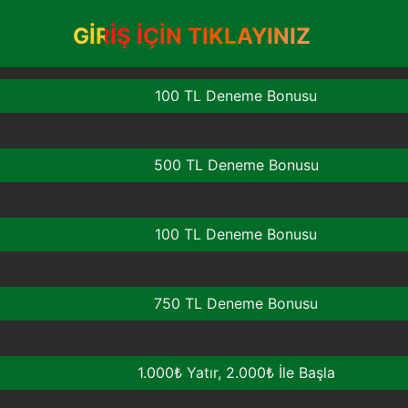
GİRİŞ İÇİN TIKLAYINIZ
100 TL Deneme Bonusu
500 TL Deneme Bonusu
100 TL Deneme Bonusu
750 TL Deneme Bonusu
1.000₺ Yatır, 2.000₺ İle Başla