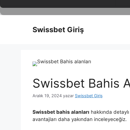
Swissbet Giriş
Swissbet Bahis A
Aralık 19, 2024
yazar
Swissbet Giriş
Swissbet bahis alanları
hakkında detaylı 
avantajları daha yakından inceleyeceğiz.