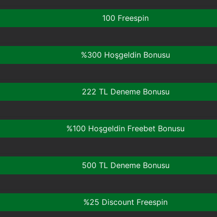
100 Freespin
%300 Hoşgeldin Bonusu
222 TL Deneme Bonusu
%100 Hoşgeldin Freebet Bonusu
500 TL Deneme Bonusu
%25 Discount Freespin