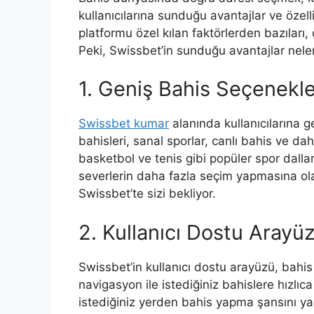
kullanıcılarına sunduğu avantajlar ve özelli
platformu özel kılan faktörlerden bazıları, 
Peki, Swissbet’in sunduğu avantajlar neler
1. Geniş Bahis Seçenekle
Swissbet kumar
alanında kullanıcılarına g
bahisleri, sanal sporlar, canlı bahis ve dah
basketbol ve tenis gibi popüler spor dall
severlerin daha fazla seçim yapmasına ola
Swissbet’te sizi bekliyor.
2. Kullanıcı Dostu Arayü
Swissbet’in kullanıcı dostu arayüzü, bahis 
navigasyon ile istediğiniz bahislere hızlıc
istediğiniz yerden bahis yapma şansını yak