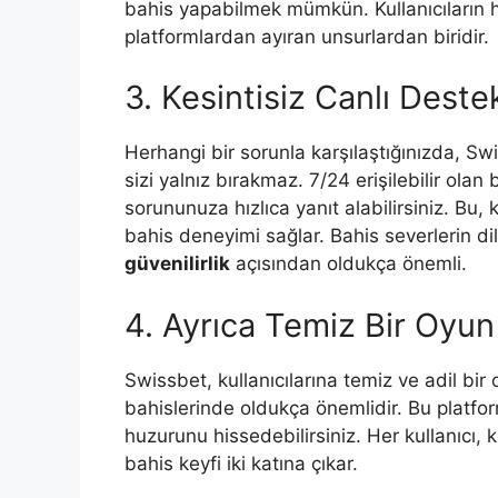
bahis yapabilmek mümkün. Kullanıcıların h
platformlardan ayıran unsurlardan biridir.
3. Kesintisiz Canlı Deste
Herhangi bir sorunla karşılaştığınızda, Sw
sizi yalnız bırakmaz. 7/24 erişilebilir olan
sorununuza hızlıca yanıt alabilirsiniz. Bu, k
bahis deneyimi sağlar. Bahis severlerin dil
güvenilirlik
açısından oldukça önemli.
4. Ayrıca Temiz Bir Oyun
Swissbet, kullanıcılarına temiz ve adil bi
bahislerinde oldukça önemlidir. Bu platf
huzurunu hissedebilirsiniz. Her kullanıcı,
bahis keyfi iki katına çıkar.