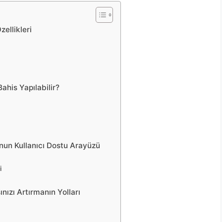
zellikleri
ahis Yapılabilir?
nun Kullanıcı Dostu Arayüzü
i
nızı Artırmanın Yolları