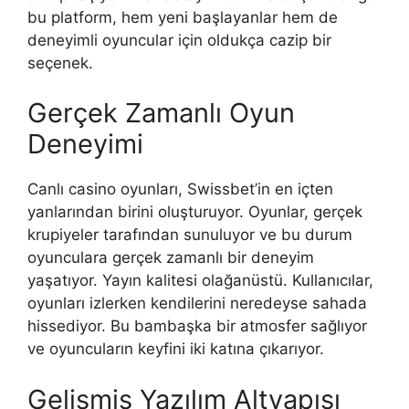
bu platform, hem yeni başlayanlar hem de
deneyimli oyuncular için oldukça cazip bir
seçenek.
Gerçek Zamanlı Oyun
Deneyimi
Canlı casino oyunları, Swissbet’in en içten
yanlarından birini oluşturuyor. Oyunlar, gerçek
krupiyeler tarafından sunuluyor ve bu durum
oyunculara gerçek zamanlı bir deneyim
yaşatıyor. Yayın kalitesi olağanüstü. Kullanıcılar,
oyunları izlerken kendilerini neredeyse sahada
hissediyor. Bu bambaşka bir atmosfer sağlıyor
ve oyuncuların keyfini iki katına çıkarıyor.
Gelişmiş Yazılım Altyapısı