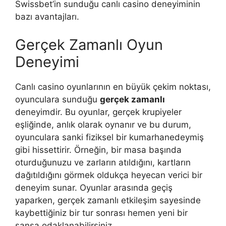
Swissbet’in sunduğu canlı casino deneyiminin
bazı avantajları.
Gerçek Zamanlı Oyun
Deneyimi
Canlı casino oyunlarının en büyük çekim noktası,
oyunculara sunduğu
gerçek zamanlı
deneyimdir. Bu oyunlar, gerçek krupiyeler
eşliğinde, anlık olarak oynanır ve bu durum,
oyunculara sanki fiziksel bir kumarhanedeymiş
gibi hissettirir. Örneğin, bir masa başında
oturduğunuzu ve zarların atıldığını, kartların
dağıtıldığını görmek oldukça heyecan verici bir
deneyim sunar. Oyunlar arasında geçiş
yaparken, gerçek zamanlı etkileşim sayesinde
kaybettiğiniz bir tur sonrası hemen yeni bir
şansa odaklanabilirsiniz.