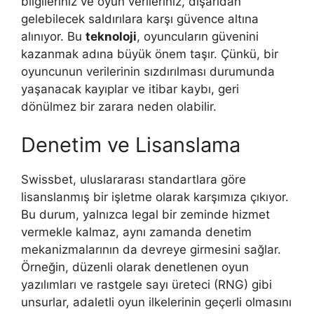
bilgileriniz ve oyun verileriniz, dışarıdan
gelebilecek saldırılara karşı güvence altına
alınıyor. Bu
teknoloji
, oyuncuların güvenini
kazanmak adına büyük önem taşır. Çünkü, bir
oyuncunun verilerinin sızdırılması durumunda
yaşanacak kayıplar ve itibar kaybı, geri
dönülmez bir zarara neden olabilir.
Denetim ve Lisanslama
Swissbet, uluslararası standartlara göre
lisanslanmış bir işletme olarak karşımıza çıkıyor.
Bu durum, yalnızca legal bir zeminde hizmet
vermekle kalmaz, aynı zamanda denetim
mekanizmalarının da devreye girmesini sağlar.
Örneğin, düzenli olarak denetlenen oyun
yazılımları ve rastgele sayı üreteci (RNG) gibi
unsurlar, adaletli oyun ilkelerinin geçerli olmasını