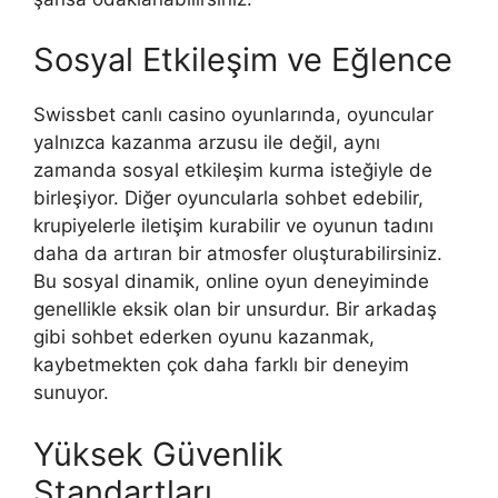
Sosyal Etkileşim ve Eğlence
Swissbet canlı casino oyunlarında, oyuncular
yalnızca kazanma arzusu ile değil, aynı
zamanda sosyal etkileşim kurma isteğiyle de
birleşiyor. Diğer oyuncularla sohbet edebilir,
krupiyelerle iletişim kurabilir ve oyunun tadını
daha da artıran bir atmosfer oluşturabilirsiniz.
Bu sosyal dinamik, online oyun deneyiminde
genellikle eksik olan bir unsurdur. Bir arkadaş
gibi sohbet ederken oyunu kazanmak,
kaybetmekten çok daha farklı bir deneyim
sunuyor.
Yüksek Güvenlik
Standartları