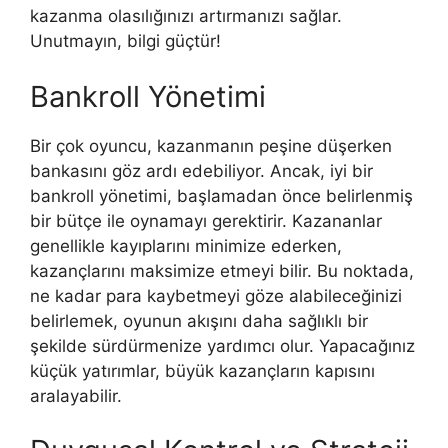
kazanma olasılığınızı artırmanızı sağlar.
Unutmayın, bilgi güçtür!
Bankroll Yönetimi
Bir çok oyuncu, kazanmanın peşine düşerken
bankasını göz ardı edebiliyor. Ancak, iyi bir
bankroll yönetimi, başlamadan önce belirlenmiş
bir bütçe ile oynamayı gerektirir. Kazananlar
genellikle kayıplarını minimize ederken,
kazançlarını maksimize etmeyi bilir. Bu noktada,
ne kadar para kaybetmeyi göze alabileceğinizi
belirlemek, oyunun akışını daha sağlıklı bir
şekilde sürdürmenize yardımcı olur. Yapacağınız
küçük yatırımlar, büyük kazançların kapısını
aralayabilir.