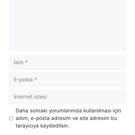
İsim
E-
posta
İnternet
sitesi
Daha sonraki yorumlarımda kullanılması için
adım, e-posta adresim ve site adresim bu
tarayıcıya kaydedilsin.