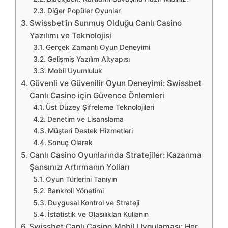
Diğer Popüler Oyunlar
Swissbet’in Sunmuş Olduğu Canlı Casino
Yazılımı ve Teknolojisi
Gerçek Zamanlı Oyun Deneyimi
Gelişmiş Yazılım Altyapısı
Mobil Uyumluluk
Güvenli ve Güvenilir Oyun Deneyimi: Swissbet
Canlı Casino için Güvence Önlemleri
Üst Düzey Şifreleme Teknolojileri
Denetim ve Lisanslama
Müşteri Destek Hizmetleri
Sonuç Olarak
Canlı Casino Oyunlarında Stratejiler: Kazanma
Şansınızı Artırmanın Yolları
Oyun Türlerini Tanıyın
Bankroll Yönetimi
Duygusal Kontrol ve Strateji
İstatistik ve Olasılıkları Kullanın
Swissbet Canlı Casino Mobil Uygulaması: Her