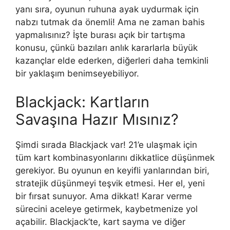
yanı sıra, oyunun ruhuna ayak uydurmak için
nabzı tutmak da önemli! Ama ne zaman bahis
yapmalısınız? İşte burası açık bir tartışma
konusu, çünkü bazıları anlık kararlarla büyük
kazançlar elde ederken, diğerleri daha temkinli
bir yaklaşım benimseyebiliyor.
Blackjack: Kartların
Savaşına Hazır Mısınız?
Şimdi sırada Blackjack var! 21’e ulaşmak için
tüm kart kombinasyonlarını dikkatlice düşünmek
gerekiyor. Bu oyunun en keyifli yanlarından biri,
stratejik düşünmeyi teşvik etmesi. Her el, yeni
bir fırsat sunuyor. Ama dikkat! Karar verme
sürecini aceleye getirmek, kaybetmenize yol
açabilir. Blackjack’te, kart sayma ve diğer