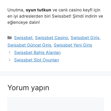
Unutma,
oyun tutkun
ve canlı casino keyfi için
en iyi adreslerden biri Swissbet! Şimdi indirin ve
eğlenceye dalın!
Kategoriler
Swissbet
,
Swissbet Casino
,
Swissbet Giriş
,
Swissbet Güncel Giriş
,
Swissbet Yeni Giriş
Swissbet Bahis Alanları
Swissbet Slot Oyunları
Yorum yapın
Yorum